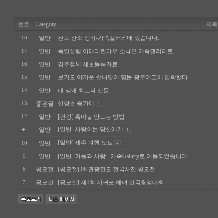
Category
번호
제목
일반
진도 산소 정비-가족갤러리에 있습니다.
18
일반
독일살렘,이태리린다우 소식은 가족갤러리로 ...
17
일반
경주정씨 세보등록자료
16
일반
보기도 아까운 손녀딸이 명문 광주여고에 입학했다.
15
일반
내 생애 최고의 선물
14
신창골 종가에
좋은글
13
1
일반
[건강] 흑마늘 만드는 방법
12
[일반] 사랑하는 당신에게
일반
1
[일반] 제주 여행 노트
일반
10
4
일반
[일반] 커플과 사랑 - 가족Gallery로 이동되었습니다.
9
공모전
[공모전] 08 관광진도 전국사진 공모전
8
공모전
[공모전] 제4회 서귀포 해녀 전국촬영대회
7